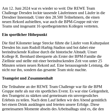
Am 12. Juni 2024 war es wieder so weit: Die REWE Team
Challenge Dresden lockte tausende Läuferinnen und Läufer in die
Dresdner Innenstadt. Unter den 28.500 Teilnehmern, die einen
neuen Rekord aufstellten, war auch die BPM-Gruppe mit vier
Teams und insgesamt 16 sportbegeisterten Kollegen vertreten.
Ein sportlicher Höhepunkt
Die fünf Kilometer lange Strecke führte die Läufer vom Kulturpalast
Dresden bis zum Rudolf-Harbig-Stadion und bot dabei eine
beeindruckende Kulisse durch die historische Altstadt. Unser
Kollege R. Bernhard überquerte als Erster der BPM-Familie die
Ziellinie und stellte mit einer beeindruckenden Zeit von unter 25
Minuten seinen neuen Rekord auf. Eine herausragende Leistung, die
nicht nur ihn, sondern das gesamte Team stolz machte.
Teamgeist und Zusammenhalt
Die Teilnahme an der REWE Team Challenge war für die BPM
Gruppe mehr als nur ein sportliches Event. Es war eine Gelegenheit,
den Teamgeist zu stärken und gemeinsam ein unvergessliches
Erlebnis zu teilen. Nach dem Lauf ließen wir den Abend gemütlich
bei einem Drink ausklingen und feierten unsere Erfolge. Diese
gemeinsamen Momente abseits des Arbeitsalltags sind es, die den