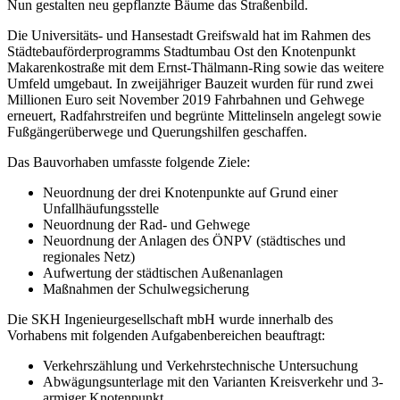
Nun gestalten neu gepflanzte Bäume das Straßenbild.
Die Universitäts- und Hansestadt Greifswald hat im Rahmen des
Städtebauförderprogramms Stadtumbau Ost den Knotenpunkt
Makarenkostraße mit dem Ernst-Thälmann-Ring sowie das weitere
Umfeld umgebaut. In zweijähriger Bauzeit wurden für rund zwei
Millionen Euro seit November 2019 Fahrbahnen und Gehwege
erneuert, Radfahrstreifen und begrünte Mittelinseln angelegt sowie
Fußgängerüberwege und Querungshilfen geschaffen.
Das Bauvorhaben umfasste folgende Ziele:
Neuordnung der drei Knotenpunkte auf Grund einer
Unfallhäufungsstelle
Neuordnung der Rad- und Gehwege
Neuordnung der Anlagen des ÖNPV (städtisches und
regionales Netz)
Aufwertung der städtischen Außenanlagen
Maßnahmen der Schulwegsicherung
Die SKH Ingenieurgesellschaft mbH wurde innerhalb des
Vorhabens mit folgenden Aufgabenbereichen beauftragt:
Verkehrszählung und Verkehrstechnische Untersuchung
Abwägungsunterlage mit den Varianten Kreisverkehr und 3-
armiger Knotenpunkt