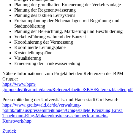
Planung der grundhaften Erneuerung der Verkehrsanlage
Planung der Regenentwässerung
Planung des taktilen Leitsystems
Freiraumplanung der Nebenanlagen mit Begrünung und
Stadtmöblierung
Planung der Beleuchtung, Markierung und Beschilderung
Verkehrsführung während der Bauzeit
Koordinierung der Vermessung
Koordinierte Leitungspläne
Kostenteilungspläne
Visualisierung
Erneuerung der Trinkwasserleitung
Nähere Informationen zum Projekt bei den Referenzen der BPM
Gruppe:
https://www.bpm-
gruppe.de/fileadmin/daten/Referenzblaetter/SKH/Referenzblaetter.pdf
Pressemitteilung der Universitäts- und Hansestadt Greifswald:
https://www.greifswald.de/de/verwaltung-
politik/rathaus/pressemitteilungen/Umgestaltete-Kreuzung-Ernst-
Thaelmann-Ring-Makarenkostrasse-schmueckt-nun-ein-
Kunstwerk/http
Zurück